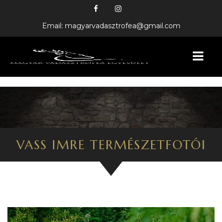
Email: magyarvadasztrofea@gmail.com
KEZDŐLAP
BEMUTATKOZÁS
HÍREINK
VASS IMRE TERMÉSZETFOTÓI
FELAJÁNLÓINK
GALÉRIA
VADÁSZTRÓFEÁK