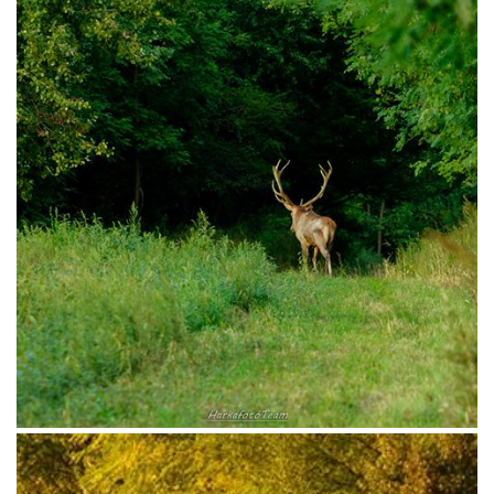
VADÁSZKÖNYVEK
TERMÉSZETFOTÓK
HAGYATÉKOK
FESTMÉNYEK
FÉNYKÉPEK
EGYEBEK
VIDEÓK
DOKUMENTUMOK
KAPCSOLAT