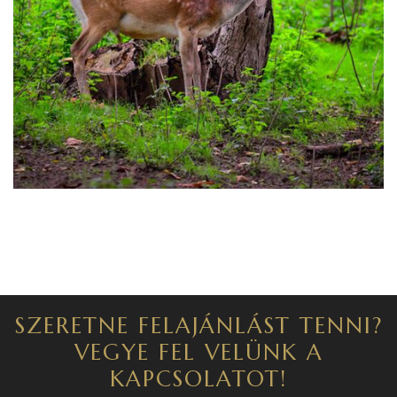
SZERETNE FELAJÁNLÁST TENNI?
VEGYE FEL VELÜNK A
KAPCSOLATOT!