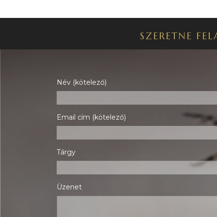
SZERETNE FEL
Név (kötelező)
Email cím (kötelező)
Tárgy
Üzenet