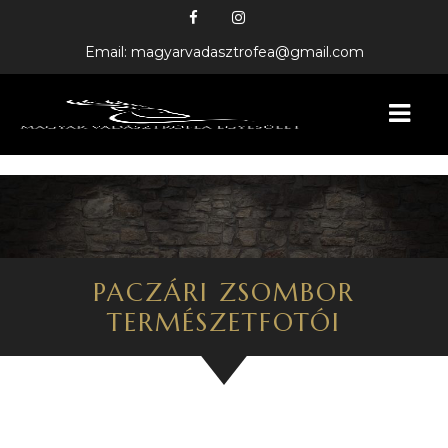
Email: magyarvadasztrofea@gmail.com
KEZDŐLAP
BEMUTATKOZÁS
HÍREINK
PACZÁRI ZSOMBOR
TERMÉSZETFOTÓI
FELAJÁNLÓINK
GALÉRIA
VADÁSZTRÓFEÁK