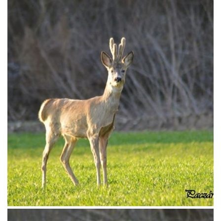
VADÁSZKÖNYVEK
TERMÉSZETFOTÓK
HAGYATÉKOK
FESTMÉNYEK
FÉNYKÉPEK
EGYEBEK
VIDEÓK
DOKUMENTUMOK
KAPCSOLAT