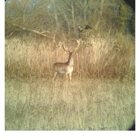
VADÁSZKÖNYVEK
TERMÉSZETFOTÓK
HAGYATÉKOK
FESTMÉNYEK
FÉNYKÉPEK
EGYEBEK
VIDEÓK
DOKUMENTUMOK
KAPCSOLAT