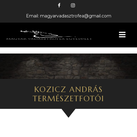
Email: magyarvadasztrofea@gmail.com
KEZDŐLAP
BEMUTATKOZÁS
HÍREINK
KOZICZ ANDRÁS
TERMÉSZETFOTÓI
FELAJÁNLÓINK
GALÉRIA
VADÁSZTRÓFEÁK