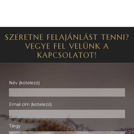
SZERETNE FELAJÁNLÁST TENNI?
VEGYE FEL VELÜNK A
KAPCSOLATOT!
Név (kötelező)
Email cím (kötelező)
Tárgy