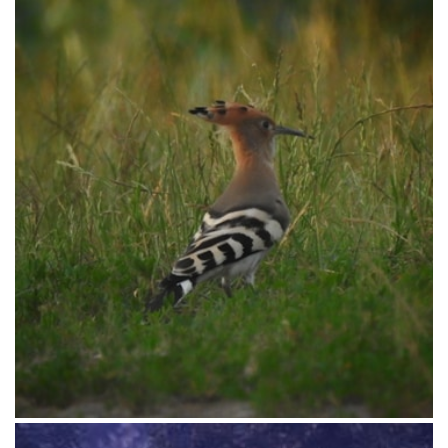
VADÁSZKÖNYVEK
TERMÉSZETFOTÓK
HAGYATÉKOK
FESTMÉNYEK
FÉNYKÉPEK
EGYEBEK
VIDEÓK
DOKUMENTUMOK
KAPCSOLAT