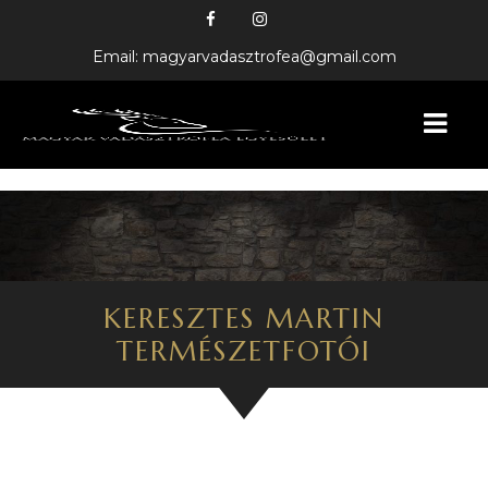
Email: magyarvadasztrofea@gmail.com
KEZDŐLAP
BEMUTATKOZÁS
HÍREINK
KERESZTES MARTIN
TERMÉSZETFOTÓI
FELAJÁNLÓINK
GALÉRIA
VADÁSZTRÓFEÁK